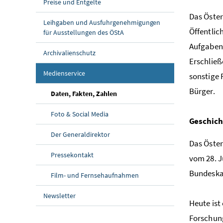
Preise und Entgelte
Das Öster
Leihgaben und Ausfuhrgenehmigungen
Öffentlic
für Ausstellungen des ÖStA
Aufgaben 
Archivalienschutz
Erschließ
(aktuelle Seite)
Medienservice
sonstige 
Bürger.
(aktuelle Seite)
Daten, Fakten, Zahlen
Foto & Social Media
Geschich
Der Generaldirektor
Das Öster
Pressekontakt
vom 28. J
Bundeska
Film- und Fernsehaufnahmen
Newsletter
Heute ist
Forschung