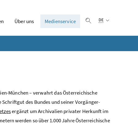
Sprachauswahl:
DE
en
Über uns
Medienservice
Suche einblenden
e Wien-München
– verwahrt das Österreichische
he Schriftgut des Bundes und seiner Vorgänger-
etzes
ergänzt um Archivalien privater Herkunft im
tmetern werden so über 1.000 Jahre Österreichische