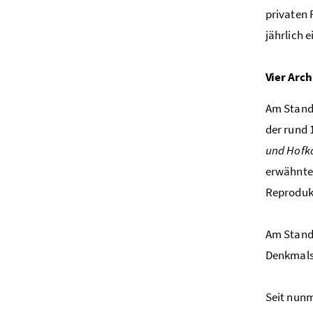
privaten 
jährlich 
Vier Arc
Am Stand
der rund 
und Hof
erwähnten
Reprodukt
Am Stando
Denkmals
Seit nunm