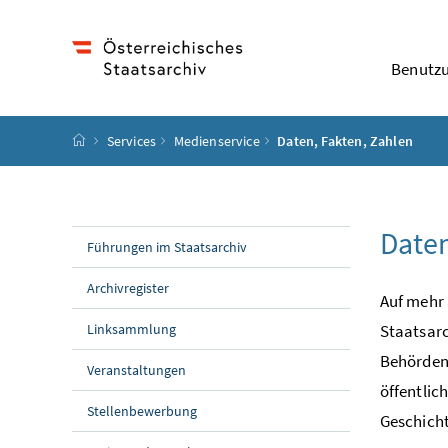
Accesskey
Accesskey
Accesskey
Accesskey
Zum Inhalt
Zum Hauptmenü
Zum Untermenü
Zur Suche
[4]
[1]
[3]
[2]
Benutz
Startseite
Services
Medienservice
Daten, Fakten, Zahlen
Daten
Führungen im Staatsarchiv
Archivregister
Auf mehr 
Linksammlung
Staatsarc
Behörden 
Veranstaltungen
öffentlic
Stellenbewerbung
Geschich