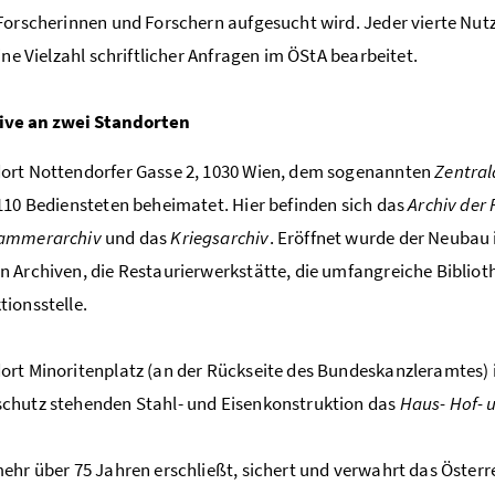
Forscherinnen und Forschern aufgesucht wird. Jeder vierte Nu
eine
Vielzahl schriftlicher
Anfragen im ÖStA bearbeitet.
hive an zwei Standorten
ort Nottendorfer Gasse 2, 1030 Wien, dem sogenannten
Zentral
110 Bediensteten beheimatet. Hier befinden sich das
Archiv der
kammerarchiv
und das
Kriegsarchiv
. Eröffnet wurde der Neubau
 Archiven, die Restaurierwerkstätte, die umfangreiche Biblioth
ionsstelle.
rt Minoritenplatz (an der Rückseite des Bundeskanzleramtes) ist
chutz stehenden Stahl- und Eisenkonstruktion das
Haus- Hof- 
ehr über 75 Jahren erschließt, sichert und verwahrt das Öster