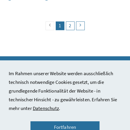
search.pagingback
search.page
(search.pagecurrent)
search.page
search.pagingnext
1
2
Im Rahmen unserer Website werden ausschließlich
technisch notwendige Cookies gesetzt, um die
Impressum & Copyright
grundlegende Funktionalität der Website - in
Kontakt
technischer Hinsicht - zu gewährleisten. Erfahren Sie
Datenschutzinformation
mehr unter
Datenschutz
.
Barrierefreiheitserklärung
Fortfahren
Nutzungsbedingungen des ÖStA