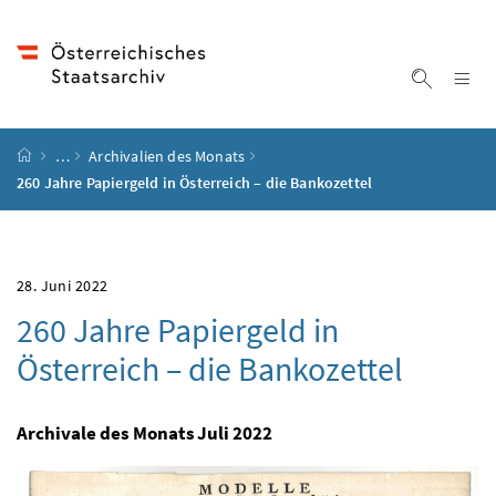
Accesskey
Accesskey
Accesskey
Accesskey
Zum Inhalt
Zum Hauptmenü
Zum Untermenü
Zur Suche
[4]
[1]
[3]
[2]
Na
Suche ei
Startseite
…
Archivalien des Monats
260 Jahre Papiergeld in Österreich – die Bankozettel
28. Juni 2022
260 Jahre Papiergeld in
Österreich – die Bankozettel
Archivale des Monats Juli 2022