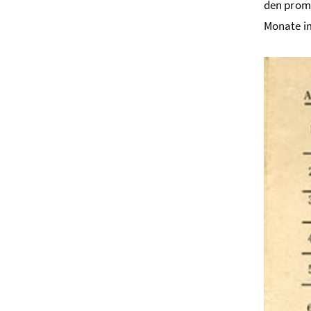
den promi
Monate im