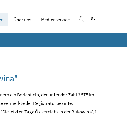
Sprachauswahl:
DE
en
Über uns
Medienservice
Suche einblenden
wina"
rn ein Bericht ein, der unter der Zahl 2 575 im
te vermerkte der Registraturbeamte:
 'Die letzten Tage Österreichs in der Bukowina', 1