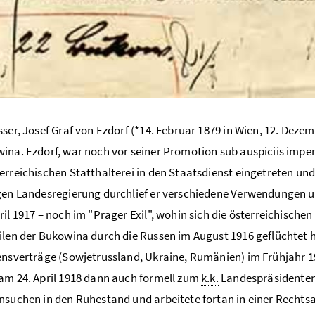
sser, Josef Graf von Ezdorf (*14. Februar 1879 in Wien, 12. Dezem
ina. Ezdorf, war noch vor seiner Promotion sub auspiciis imper
erreichischen Statthalterei in den Staatsdienst eingetreten und
gen Landesregierung durchlief er verschiedene Verwendungen 
ril 1917 – noch im "Prager Exil", wohin sich die österreichisc
ilen der Bukowina durch die Russen im August 1916 geflüchtet 
ensverträge (Sowjetrussland, Ukraine, Rumänien) im Frühjahr 
am 24. April 1918 dann auch formell zum
k.k.
Landespräsidenten 
nsuchen in den Ruhestand und arbeitete fortan in einer Rechtsanw