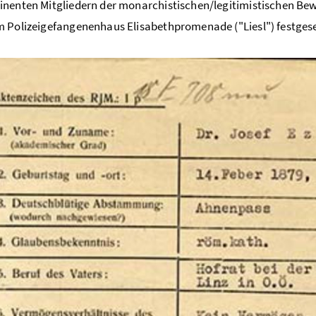
nenten Mitgliedern der monarchistischen/legitimistischen Be
 Polizeigefangenenhaus Elisabethpromenade ("Liesl") festgese