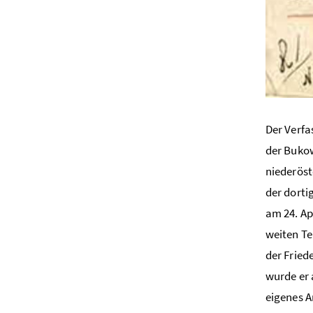
Der Verfa
der Bukow
niederöst
der dorti
am 24. Ap
weiten Te
der Fried
wurde er 
eigenes A