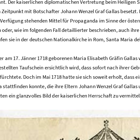
t. Der kaiserlichen diplomatischen Vertretung beim Heiligen 
 Zeitpunkt mit Botschafter Johann Wenzel Graf Gallas besetzt. D
 Verfügung stehenden Mittel für Propaganda im Sinne der öster
 oder, wie im folgenden Fall detaillierter beschrieben, auch ih
fen sie in der deutschen Nationalkirche in Rom, Santa Maria del
der am 17. Jänner 1718 geborenen Maria Elisabeth Gräfin Galla
estellten Taufschein ersichtlich wird, dass sofort nach ihrer
 fürchtete. Doch im Mai 1718 hatte sie sich soweit erholt, dass e
a stattfinden konnte, die ihre Eltern Johann Wenzel Graf Gallas 
ten ein glanzvolles Bild der kaiserlichen Herrschaft zu vermittel