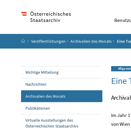
Accesskey
Accesskey
Accesskey
Accesskey
Zum Inhalt
Zum Hauptmenü
Zum Untermenü
Zur Suche
[4]
[1]
[3]
[2]
Benutz
Startseite
Veröffentlichungen
Archivalien des Monats
Eine Ta
Allgeme
Wichtige Mitteilung
Eine 
Nachrichten
(aktuelle Seite)
Archivalien des Monats
Archiva
Publikationen
Im Jahr 1
Virtuelle Ausstellungen des
von Wien 
Österreichischen Staatsarchivs