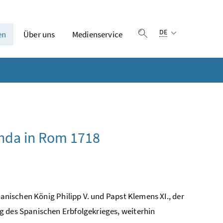
Sprachauswahl:
DE
en
Über uns
Medienservice
Suche einblenden
anda in Rom 1718
panischen König Philipp V. und Papst Klemens XI., der
g des Spanischen Erbfolgekrieges, weiterhin