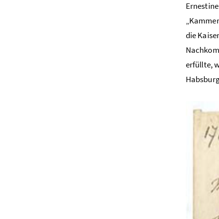
Ernestine
„Kammerfr
die Kaise
Nachkomm
erfüllte, 
Habsburge