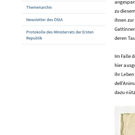
angespann
Themenarchiv
zu diesem
ihnen zur
Newsletter des ÖStA
Gattinnen
Protokolle des Ministerrats der Ersten
deren Tau
Republik
Im Falle 
hier ausg
ihr Leben
dell'Anim
dazu nütz