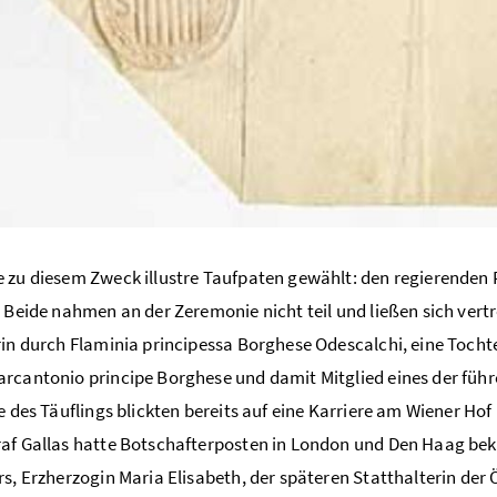
 zu diesem Zweck illustre Taufpaten gewählt: den regierenden P
. Beide nahmen an der Zeremonie nicht teil und ließen sich ver
rin durch Flaminia principessa Borghese Odescalchi, eine Tocht
rcantonio principe Borghese und damit Mitglied eines der füh
le des Täuflings blickten bereits auf eine Karriere am Wiener Ho
af Gallas hatte Botschafterposten in London und Den Haag bek
rs, Erzherzogin Maria Elisabeth, der späteren Statthalterin der