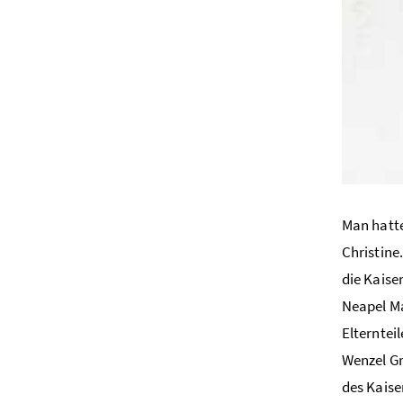
Man hatte
Christine
die Kaise
Neapel Ma
Elterntei
Wenzel Gr
des Kaise