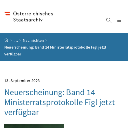
Accesskey
Accesskey
Accesskey
Accesskey
Zum Inhalt
Zum Hauptmenü
Zum Untermenü
Zur Suche
[4]
[1]
[3]
[2]
Na
Suche ei
Startseite
…
Nachrichten
Neuerscheinung: Band 14
Ministerratsprotokolle Figl jetzt
verfügbar
13. September 2023
Neuerscheinung: Band 14
Ministerratsprotokolle Figl jetzt
verfügbar