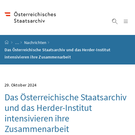
Accesskey
Accesskey
Accesskey
Accesskey
Zum Inhalt
Zum Hauptmenü
Zum Untermenü
Zur Suche
[4]
[1]
[3]
[2]
Na
Suche ei
Startseite
…
Nachrichten
Das Österreichische Staatsarchiv und das Herder-Institut
intensivieren ihre Zusammenarbeit
29. Oktober 2024
Das Österreichische Staatsarchiv
und das Herder-Institut
intensivieren ihre
Zusammenarbeit