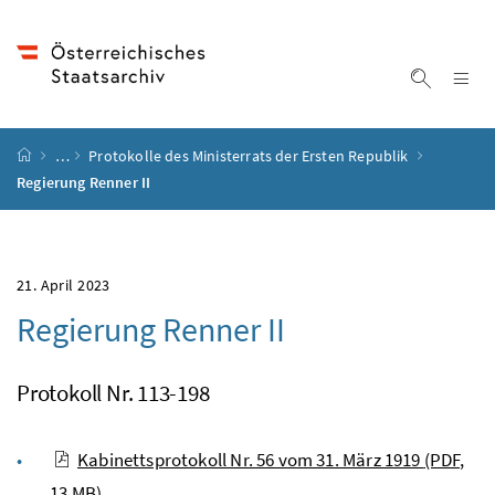
Accesskey
Accesskey
Accesskey
Accesskey
Zum Inhalt
Zum Hauptmenü
Zum Untermenü
Zur Suche
[4]
[1]
[3]
[2]
Na
Suche ei
Startseite
…
Protokolle des Ministerrats der Ersten Republik
Regierung Renner II
21. April 2023
Regierung Renner II
Protokoll Nr. 113-198
Kabinettsprotokoll Nr. 56 vom 31. März 1919
(PDF,
13 MB)