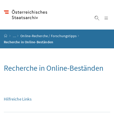
Accesskey
Accesskey
Accesskey
Accesskey
Zum Inhalt
Zum Hauptmenü
Zum Untermenü
Zur Suche
[4]
[1]
[3]
[2]
Na
Suche ei
Startseite
…
Online-Recherche / Forschungstipps
Recherche in Online-Beständen
Recherche in Online-Beständen
Hilfreiche Links