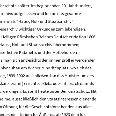
ahrzehnte später, im beginnenden 19. Jahrhundert,
sarchivs aufgelassen und fortan das gesamte
mehr als "Haus-, Hof- und Staatsarchiv"
slesearchiv wichtiger Urkunden zum lebendigen,
 Heiligen Römischen Reiches Deutscher Nation 1806
 Haus-, Hof- und Staatsarchiv übernommen;
aiserlichen Kabinetts und der Hofbehörden
loss man sich angesichts der immer größer werdenden
hivneubau am Wiener Minoritenplatz, wo sich das
nde, 1899-1902 anschließend an das Ministerium des
eskanzleramt) errichtete Gebäude entsprach damals
rderungen. Es steht heute unter Denkmalschutz. Mit
eime, ausschließlich den Staatsinteressen dienende
n Öffnung für die Geschichtsforschenden aus aller
undesministerium für Äußeres, ab 1923 dem für