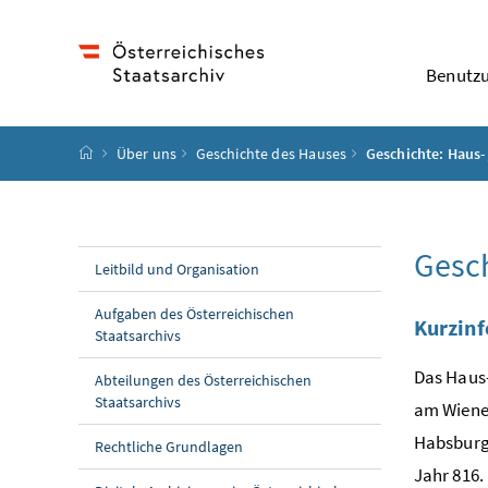
Accesskey
Accesskey
Accesskey
Accesskey
Zum Inhalt
Zum Hauptmenü
Zum Untermenü
Zur Suche
[4]
[1]
[3]
[2]
Benutz
Startseite
Über uns
Geschichte des Hauses
Geschichte: Haus-
Gesch
Leitbild und Organisation
Aufgaben des Österreichischen
Kurzin
Staatsarchivs
Das Haus-
Abteilungen des Österreichischen
Staatsarchivs
am Wiener
Habsburg
Rechtliche Grundlagen
Jahr 816.