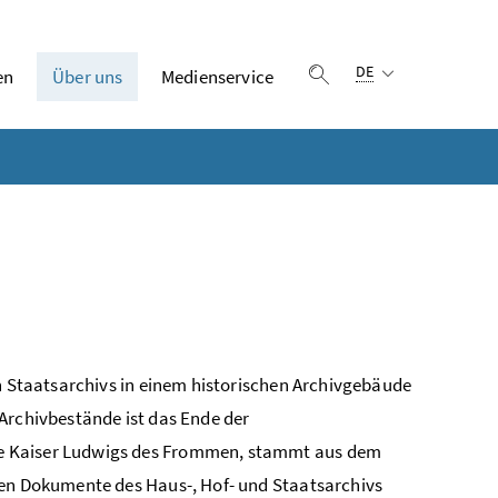
Sprachauswahl:
DE
en
Über uns
Medienservice
Suche einblenden
en Staatsarchivs in einem historischen Archivgebäude
Archivbestände ist das Ende der
de Kaiser Ludwigs des Frommen, stammt aus dem
ten Dokumente des Haus-, Hof- und Staatsarchivs