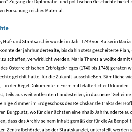
hen" Zugang der Diplomatie- und politischen Geschichte bietet d
ten Forschung reiches Material.
hte
, Hof- und Staatsarchiv wurde im Jahr 1749 von Kaiserin Maria
e konnte der jahrhundertealte, bis dahin stets gescheiterte Plan
zu schaffen, verwirklicht werden. Maria Theresia wollte damit Ve
des Österreichischen Erbfolgekrieges (1740 bis 1748) geraten w
echte gefehlt hatte, für die Zukunft ausschließen. Sämtliche wi
– in der Regel Dokumente in Form mittelalterlicher Urkunden –
st, teils aus weit entfernten Landesteilen, in das neue "Geheim
einige Zimmer im Erdgeschoss des Reichskanzleitrakts der Ho
en Burgplatz, wo für die nächsten eineinhalb Jahrhunderte auch
en, dass das Archiv seinem Inhalt gemäß der für die Außenpoli
en Zentralbehörde, also der Staatskanzlei, unterstellt werden 