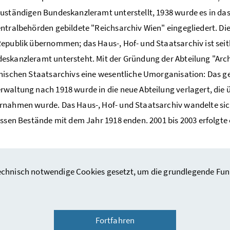
uständigen Bundeskanzleramt unterstellt, 1938 wurde es in da
ntralbehörden gebildete "Reichsarchiv Wien" eingegliedert. Die
epublik übernommen; das Haus-, Hof- und Staatsarchiv ist seith
skanzleramt untersteht. Mit der Gründung der Abteilung "Archi
hischen Staatsarchivs eine wesentliche Umorganisation: Das g
waltung nach 1918 wurde in die neue Abteilung verlagert, die üb
nahmen wurde. Das Haus-, Hof- und Staatsarchiv wandelte sic
essen Bestände mit dem Jahr 1918 enden. 2001 bis 2003 erfolgt
hnisch notwendige Cookies gesetzt, um die grundlegende Funktio
Fortfahren
Kontakt
/
Datenschutzinformation
/
Barrierefreiheitserklärung
/
Nutz