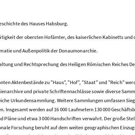
eschichte des Hauses Habsburg.
ätigkeit der obersten Hofämter, des kaiserlichen Kabinetts und
omatie und Außenpolitik der Donaumonarchie.
ltung und Rechtsprechung des Heiligen Römischen Reiches Deu
nten Aktenbestände zu "Haus", "Hof", "Staat" und "Reich" werd
ienarchive und private Schriftennachlässe sowie diverse Samm
iche Urkundensammlung. Weitere Sammlungen umfassen Siegel
n. Insgesamt werden auf 16 000 Laufmetern 130 000 Geschäftsb
d Pläne und etwa 3 000 Handschriften verwahrt. Der große Stell
onale Forschung beruht auf dem weiten geographischen Einzugs