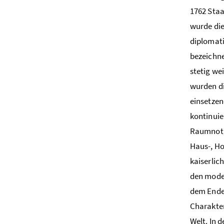
1762 Staa
wurde die
diplomati
bezeichne
stetig we
wurden d
einsetzen
kontinuie
Raumnot 
Haus-, Ho
kaiserlic
den moder
dem Ende 
Charakter
Welt. In 