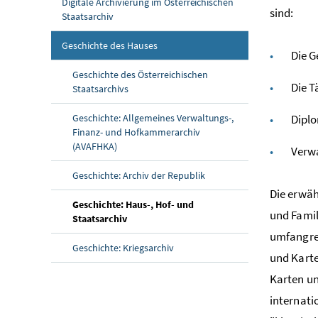
Digitale Archivierung im Österreichischen
sind:
Staatsarchiv
(aktuelle Seite)
Geschichte des Hauses
Die G
Geschichte des Österreichischen
Die T
Staatsarchivs
Geschichte: Allgemeines Verwaltungs-,
Dipl
Finanz- und Hofkammerarchiv
(AVAFHKA)
Verwa
Geschichte: Archiv der Republik
Die erwäh
Geschichte: Haus-, Hof- und
und Famil
(aktuelle Seite)
Staatsarchiv
umfangre
Geschichte: Kriegsarchiv
und Karte
Karten un
internati