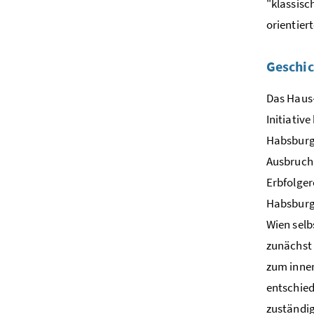
"klassisc
orientier
Geschic
Das Haus-
Initiativ
Habsburg 
Ausbruch 
Erbfolger
Habsburg 
Wien selb
zunächst 
zum inner
entschied
zuständig