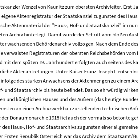
tskanzler Wenzel von Kaunitz zum obersten Archivleiter. Erst J
 eigene Aktenregistratur der Staatskanzlei zugunsten des Hau
sche Aktenmaterial der "Haus-, Hof- und Staatskanzlei" im nun
ten Archiv hinterlegt. Damit wurde der Schritt vom bloßen Au
iter wachsenden Behördenarchiv vollzogen. Nach dem Ende des
ie verwaisten Registraturen der obersten Reichsbehörden vom
d mit dem späten 19. Jahrhundert erfolgten auch seitens des k
rliche Aktenabtretungen. Unter Kaiser Franz Joseph I. entsch
infolge des starken Anwachsens der Aktenmengen zu einem Arc
f- und Staatsarchiv bis heute befindet. Das so ehrwürdig wirke
hen und königlichen Hauses und des Äußern (das heutige Bund
nsten an einen Archivzweckbau zu stellenden technischen Anfo
der Donaumonarchie 1918 fiel auch der vormals so betonte geh
 des Haus-, Hof- und Staatsarchivs zugunsten einer allgemeine
der Ersten Republik Österreich war das Archiv dem Staatsamt/B