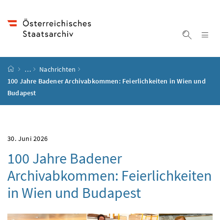
Accesskey
Accesskey
Accesskey
Accesskey
Zum Inhalt
Zum Hauptmenü
Zum Untermenü
Zur Suche
[4]
[1]
[3]
[2]
Na
Suche ei
Startseite
…
Nachrichten
100 Jahre Badener Archivabkommen: Feierlichkeiten in Wien und
Budapest
30. Juni 2026
100 Jahre Badener
Archivabkommen: Feierlichkeiten
in Wien und Budapest