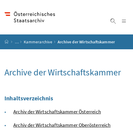
Accesskey
Accesskey
Accesskey
Accesskey
Zum Inhalt
Zum Hauptmenü
Zum Untermenü
Zur Suche
[4]
[1]
[3]
[2]
Na
Suche ei
Startseite
…
Kammerarchive
Archive der Wirtschaftskammer
Archive der Wirtschaftskammer
Inhaltsverzeichnis
Archiv der Wirtschaftskammer Österreich
Archiv der Wirtschaftskammer Oberösterreich