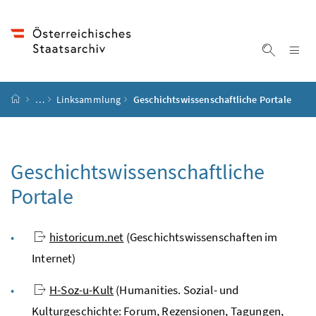
Accesskey
Accesskey
Accesskey
Accesskey
Zum Inhalt
Zum Hauptmenü
Zum Untermenü
Zur Suche
[4]
[1]
[3]
[2]
Na
Suche ei
Startseite
…
Linksammlung
Geschichtswissenschaftliche Portale
Geschichtswissenschaftliche
Portale
historicum.net
(Geschichtswissenschaften im
Internet)
H-Soz-u-Kult
(Humanities. Sozial- und
Kulturgeschichte: Forum, Rezensionen, Tagungen,