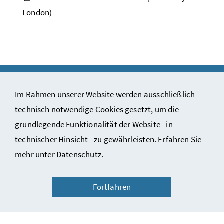
London)
Im Rahmen unserer Website werden ausschließlich
technisch notwendige Cookies gesetzt, um die
Impressum & Copyright
grundlegende Funktionalität der Website - in
Kontakt
technischer Hinsicht - zu gewährleisten. Erfahren Sie
Datenschutzinformation
mehr unter
Datenschutz
.
Barrierefreiheitserklärung
Fortfahren
Nutzungsbedingungen des ÖStA