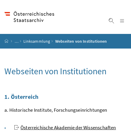
Accesskey
Accesskey
Accesskey
Accesskey
Zum Inhalt
Zum Hauptmenü
Zum Untermenü
Zur Suche
[4]
[1]
[3]
[2]
Na
Suche ei
Startseite
…
Linksammlung
Webseiten von Institutionen
Webseiten von Institutionen
1. Österreich
a. Historische Institute, Forschungseinrichtungen
Österreichische Akademie der Wissenschaften